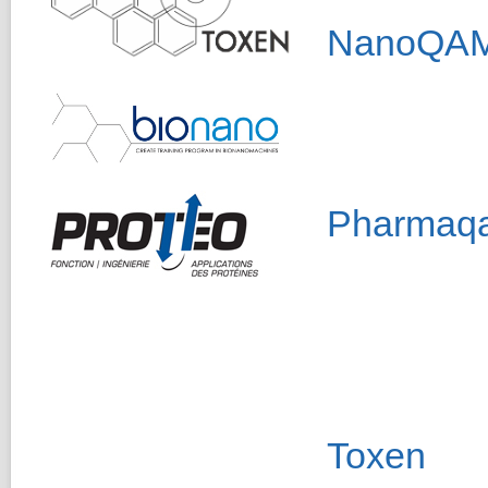
NanoQA
Pharmaq
Toxen