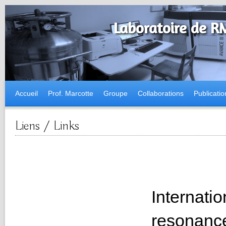
Laboratoire de R
Accueil
Prof. Marcotte
Groupe
Collaborations
Publicatio
Liens / Links
Internatio
resonance